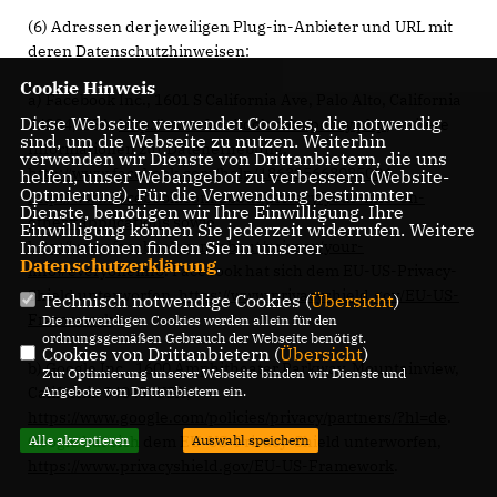
(6) Adressen der jeweiligen Plug-in-Anbieter und URL mit
deren Datenschutzhinweisen:
Cookie Hinweis
a) Facebook Inc., 1601 S California Ave, Palo Alto, California
Diese Webseite verwendet Cookies, die notwendig
94304, USA;
http://www.facebook.com/policy.php
; weitere
sind, um die Webseite zu nutzen. Weiterhin
Informationen zur Datenerhebung:
verwenden wir Dienste von Drittanbietern, die uns
http://www.facebook.com/help/186325668085084
,
helfen, unser Webangebot zu verbessern (Website-
Optmierung). Für die Verwendung bestimmter
http://www.facebook.com/about/privacy/your-info-on-
Dienste, benötigen wir Ihre Einwilligung. Ihre
other#applications
sowie
Einwilligung können Sie jederzeit widerrufen. Weitere
Informationen finden Sie in unserer
http://www.facebook.com/about/privacy/your-
Datenschutzerklärung
.
info#everyoneinfo
. Facebook hat sich dem EU-US-Privacy-
Shield unterworfen,
https://www.privacyshield.gov/EU-US-
Technisch notwendige Cookies (
Übersicht
)
Framework
.
Die notwendigen Cookies werden allein für den
ordnungsgemäßen Gebrauch der Webseite benötigt.
Cookies von Drittanbietern (
Übersicht
)
b) Google Inc., 1600 Amphitheater Parkway, Mountainview,
Zur Optimierung unserer Webseite binden wir Dienste und
California 94043, USA;
Angebote von Drittanbietern ein.
https://www.google.com/policies/privacy/partners/?hl=de
.
Google hat sich dem EU-US-Privacy-Shield unterworfen,
Alle akzeptieren
Auswahl speichern
https://www.privacyshield.gov/EU-US-Framework
.